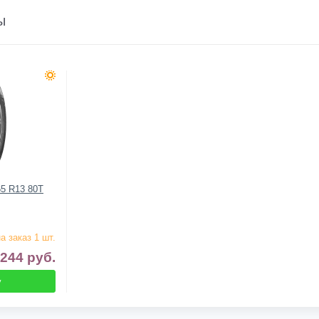
ы
65 R13 80T
а заказ 1 шт.
 244
руб.
у