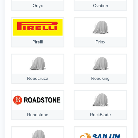
Onyx
Ovation
Pirelli
Prinx
Roadcruza
Roadking
Roadstone
RockBlade