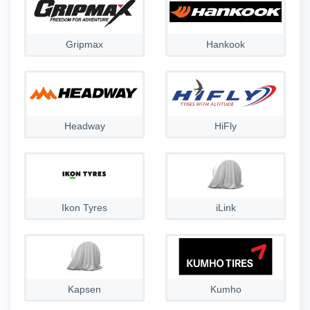
Gripmax
Hankook
Headway
HiFly
Ikon Tyres
iLink
Kapsen
Kumho