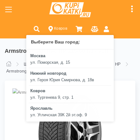
Ковров
Выберите Ваш город:
Armstrong Ski-Trac HP 215/60 R17 96H
Москва
ул. Поморская, д. 15
Шины
Armstrong
Armstrong Ski-Trac HP
Armstrong Ski-Trac HP 215/60 R17 96H
Нижний новгород
ул. Героя Юрия Смирнова, д. 18в
Ковров
ул. Тургенева 9, стр. 1
Ярославль
ул. Угличская 39К 2й эт.оф. 9