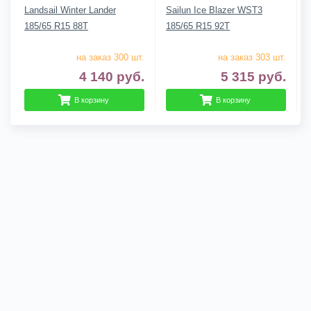
Landsail Winter Lander
Sailun Ice Blazer WST3
185/65 R15 88T
185/65 R15 92T
на заказ 300 шт.
на заказ 303 шт.
4 140
руб.
5 315
руб.
В корзину
В корзину
Гарантии
Доставка
О компании
Контакты
Сложно выбрать? Звони нам! 8 (920) 933-99-44
2010/2026, © kupikatki.ru