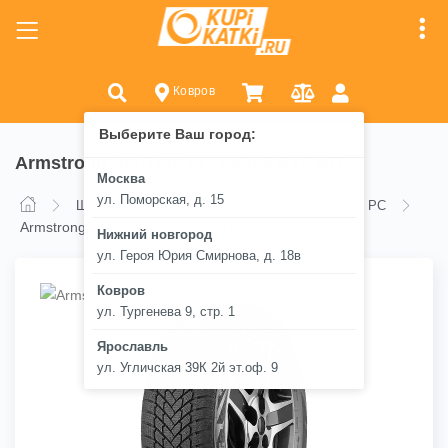
Ковров
Выберите Ваш город:
Armstrong Ski-Trac PC 185/65 R15 88T
Москва
ул. Поморская, д. 15
Шины
Armstrong
Armstrong Ski-Trac PC
Armstrong Ski-Trac PC 185/65 R15 88T
Нижний новгород
ул. Героя Юрия Смирнова, д. 18в
Ковров
ул. Тургенева 9, стр. 1
Ярославль
ул. Угличская 39К 2й эт.оф. 9