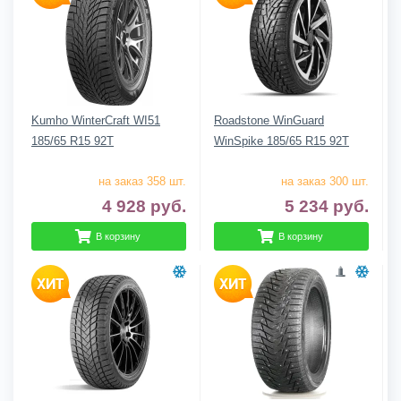
Kumho WinterCraft WI51
Roadstone WinGuard
185/65 R15 92T
WinSpike 185/65 R15 92T
на заказ 358 шт.
на заказ 300 шт.
4 928
руб.
5 234
руб.
В корзину
В корзину