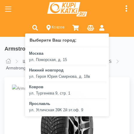
Ковров
Выберите Ваш город:
Armstrong Ski-trac S 225/65 R17 106T
Москва
ул. Поморская, д. 15
Шины
Armstrong
Armstrong Ski-trac S
Armstrong Ski-trac S 225/65 R17 106T
Нижний новгород
ул. Героя Юрия Смирнова, д. 18в
Ковров
ул. Тургенева 9, стр. 1
Ярославль
ул. Угличская 39К 2й эт.оф. 9