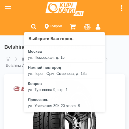
Ковров
Выберите Ваш город:
Belshina Artmotion 195/60 R15 88H
Москва
ул. Поморская, д. 15
Шины
Belshina
Belshina Artmotion
Belshina Artmotion 195/60 R15 88H
Нижний новгород
ул. Героя Юрия Смирнова, д. 18в
Ковров
ул. Тургенева 9, стр. 1
Ярославль
ул. Угличская 39К 2й эт.оф. 9