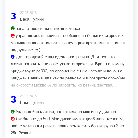
3
27.05.2018
Вася Пупкин
цена. относительно тихая и мягкая.
управляемость неочень. особенно на больших скоростях
машина начинает плавать. на руль реагирует плохо. ( плохо
подруливается)
Для городской езды идеальная резина. Для тех, кто
любит погонять - не советую категорически. Брал на замену
бриджстоуну ре002, по сравнению с ним - земля и небо. на
блиджах машина шла как по рельсам и в повороты спокойно
на скорости можно было заходить. но резина жесткая...
3
24.04.2018
Вася Пупкин
Условно-бесплатная, т.к. стояла на машине у дилера.
Дисбаланс до 50г! Мои диски имеют дисбаланс менее 5г,
после установки резины пришлось клеить блоки грузов 2 по
25г. Резина...