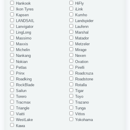
Hankook
HiFly
Ikon Tyres
iLink
Kapsen
Kumho
LANDSAIL
Landspider
Lanvigator
Laufenn
LingLong
Marshal
Massimo
Matador
Maxxis
Metzeler
Michelin
Mirage
Nankang
Nexen
Nokian
Ovation
Petlas
Pirelli
Prinx
Roadcruza
Roadking
Roadstone
RockBlade
Rotalla
Sailun
Tigar
Torero
Toyo
Tracmax
Trazano
Triangle
Tunga
Viatti
Vittos
WestLake
Yokohama
Кама