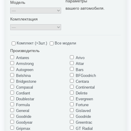
параметры
Модель
вашего автомобиля.
Комплектация
Комплект (>3шт.)
Все модели
Производитель
Antares
Arivo
Armstrong
Attar
Autogreen
Bars
Belshina
BFGoodrich
Bridgestone
Centara
Compasal
Continental
Cordiant
Delinte
Doublestar
Evergreen
Formula
Fortune
General
Gislaved
Goodride
Goodride
Goodyear
Greentrac
Gripmax
GT Radial