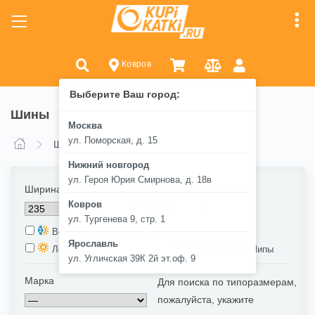
Ковров
Выберите Ваш город:
Шины
Москва
ул. Поморская, д. 15
Шины
Нижний новгород
ул. Героя Юрия Смирнова, д. 18в
Ширина
Высота
Диаметр
Ковров
/
R
ул. Тургенева 9, стр. 1
Всесезонные
Зимние
Ярославль
/
Летние
Шипы
НеШипы
ул. Угличская 39К 2й эт.оф. 9
Марка
Для поиска по типоразмерам,
пожалуйста, укажите