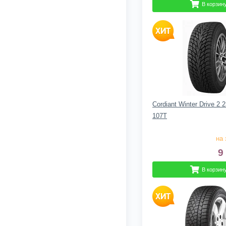
В корзин
Cordiant Winter Drive 2 
107T
на 
9
В корзин