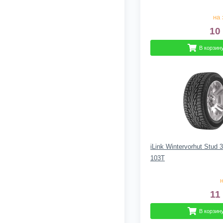
на 
10
В корзин
iLink Wintervorhut Stud 
103T
н
11
В корзин