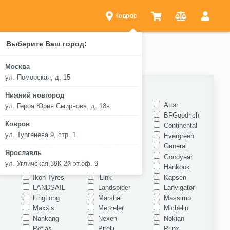
Ковров
Выберите Ваш город:
Москва
ул. Поморская, д. 15
ель
Нижний новгород
Arivo
Armstrong
Attar
ул. Героя Юрия Смирнова, д. 18в
Bars
Belshina
BFGoodrich
Ковров
e
Centara
Compasal
Continental
ул. Тургенева 9, стр. 1
Delinte
Doublestar
Evergreen
Fortune
Forward
General
Ярославль
Goodride
Goodride
Goodyear
ул. Угличская 39К 2й эт.оф. 9
Gripmax
GT Radial
Hankook
Ikon Tyres
iLink
Kapsen
LANDSAIL
Landspider
Lanvigator
LingLong
Marshal
Massimo
Maxxis
Metzeler
Michelin
Nankang
Nexen
Nokian
Petlas
Pirelli
Prinx