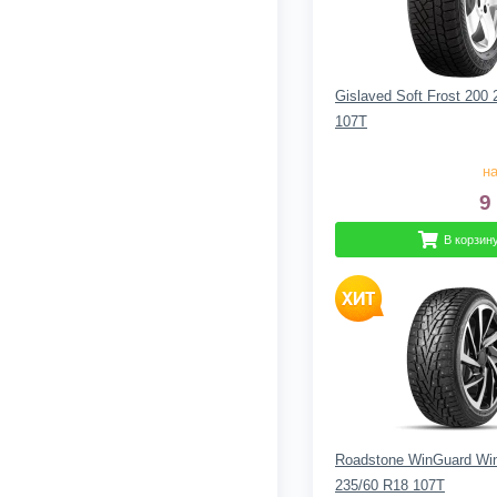
Gislaved Soft Frost 200
107T
на
9
В корзин
Roadstone WinGuard Wi
235/60 R18 107T