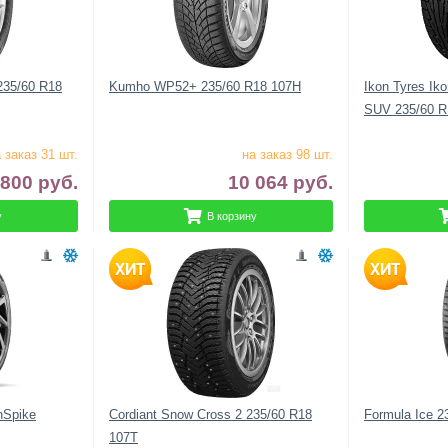
 235/60 R18
Kumho WP52+ 235/60 R18 107H
Ikon Tyres Ik
SUV 235/60 R
 заказ 31 шт.
на заказ 98 шт.
 800
руб.
10 064
руб.
у
В корзину
nSpike
Cordiant Snow Cross 2 235/60 R18
Formula Ice 2
107T