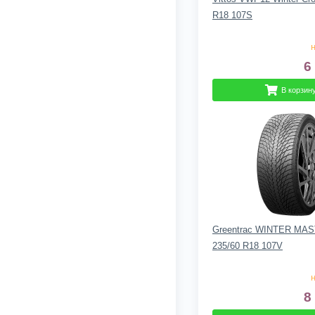
R18 107S
н
6
В корзин
Greentrac WINTER MA
235/60 R18 107V
н
8