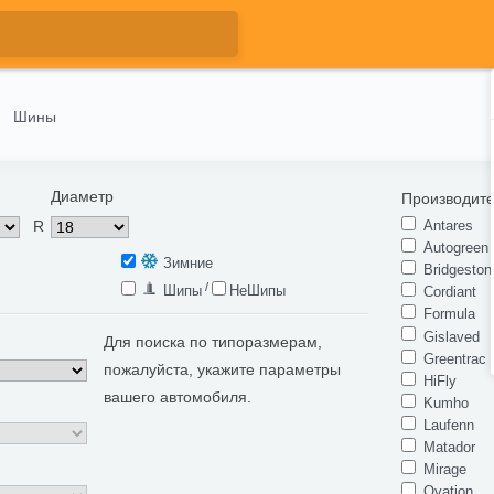
Шины
Диаметр
Производит
R
Antares
Autogreen
Зимние
Bridgeston
/
Шипы
НеШипы
Cordiant
Formula
Gislaved
Для поиска по типоразмерам,
Greentrac
пожалуйста, укажите параметры
HiFly
вашего автомобиля.
Kumho
Laufenn
Matador
Mirage
Ovation