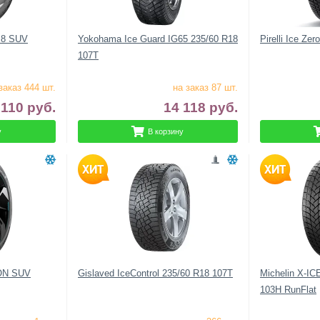
e 8 SUV
Yokohama Ice Guard IG65 235/60 R18
Pirelli Ice Ze
107T
заказ 444 шт.
на заказ 87 шт.
 110
руб.
14 118
руб.
у
В корзину
iON SUV
Gislaved IceControl 235/60 R18 107T
Michelin X-I
103H RunFlat