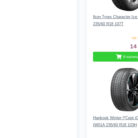
Ikon Tyres Character Ic
235/60 R18 107T
на 
14
В корзин
Hankook Winter I*Cept 
IW01A 235/60 R18 103H