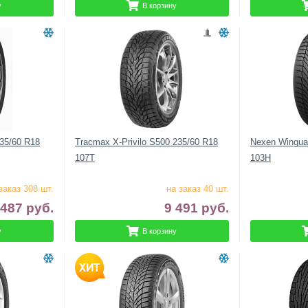
у
В корзину
235/60 R18
Tracmax X-Privilo S500 235/60 R18
Nexen Winguar
107T
103H
заказ 308 шт.
на заказ 40 шт.
 487
руб.
9 491
руб.
у
В корзину