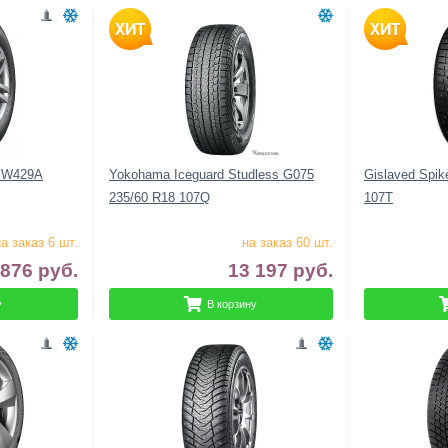
X W429A
Yokohama Iceguard Studless G075
Gislaved Spik
235/60 R18 107Q
107T
а заказ 6 шт.
на заказ 60 шт.
 876
руб.
13 197
руб.
у
В корзину