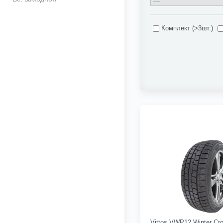
Комплект (>3шт.)
Vittos VWP12 Winter Cr