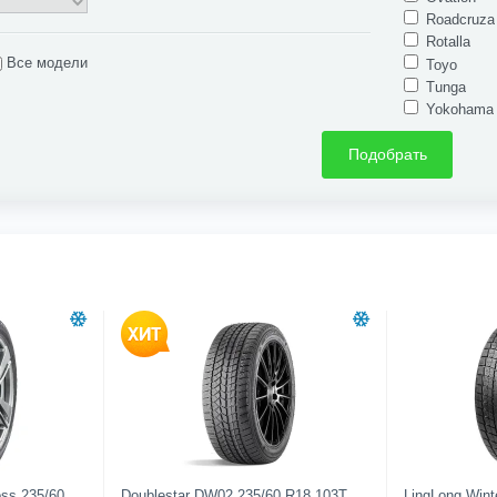
Roadcruza
Rotalla
Все модели
Toyo
Tunga
Yokohama
Подобрать
oss 235/60
Doublestar DW02 235/60 R18 103T
LingLong Winte