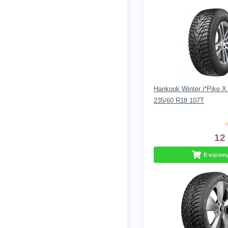
Hankook Winter i*Pike 
235/60 R18 107T
н
12
В корзин