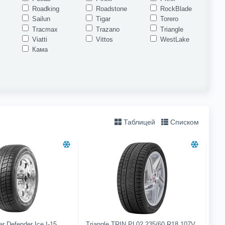
Roadking
Roadstone
RockBlade
Sailun
Tigar
Torero
Tracmax
Trazano
Triangle
Viatti
Vittos
WestLake
Кама
Таблицей
Списком
r Defender Ice I-15
Triangle TRIN PL02 235/60 R18 107V