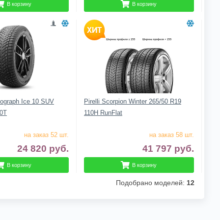
В корзину
В корзину
tograph Ice 10 SUV
Pirelli Scorpion Winter 265/50 R19
10T
110H RunFlat
на заказ 52 шт.
на заказ 58 шт.
24 820
руб.
41 797
руб.
В корзину
В корзину
Подобрано моделей:
12