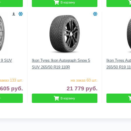
у
В корзину
e 9 SUV
Ikon Tyres Ikon Autograph Snow 5
Ikon Tyres Au
SUV 265/50 R19 110R
265/50 R19 1
заказ 133 шт.
на заказ 60 шт.
 605
руб.
21 779
руб.
у
В корзину