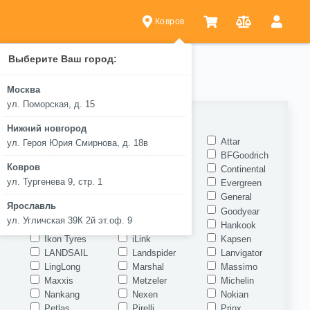
Ковров
Выберите Ваш город:
Москва
ул. Поморская, д. 15
ель
Нижний новгород
Arivo
Armstrong
Attar
ул. Героя Юрия Смирнова, д. 18в
Bars
Belshina
BFGoodrich
Ковров
e
Centara
Compasal
Continental
ул. Тургенева 9, стр. 1
Delinte
Doublestar
Evergreen
Fortune
Forward
General
Ярославль
Goodride
Goodride
Goodyear
ул. Угличская 39К 2й эт.оф. 9
Gripmax
GT Radial
Hankook
Ikon Tyres
iLink
Kapsen
LANDSAIL
Landspider
Lanvigator
LingLong
Marshal
Massimo
Maxxis
Metzeler
Michelin
Nankang
Nexen
Nokian
Petlas
Pirelli
Prinx