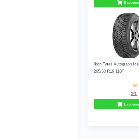
В корзин
Ikon Tyres Autograph Ic
265/50 R19 110T
на 
21
В корзин