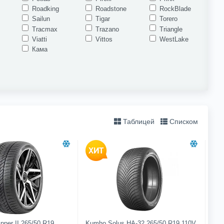
Roadking
Roadstone
RockBlade
Sailun
Tigar
Torero
Tracmax
Trazano
Triangle
Viatti
Vittos
WestLake
Кама
Таблицей
Списком
pper II 265/50 R19
Kumho Solus HA-32 265/50 R19 110V