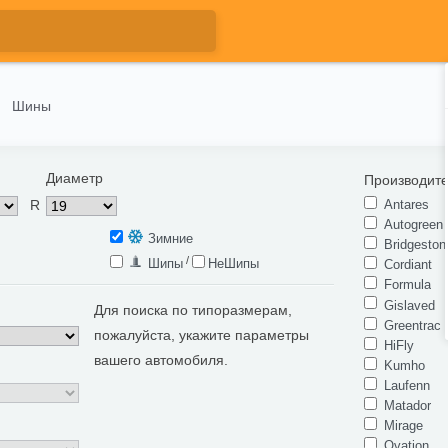
Шины
Диаметр
Производит
R
Antares
Autogreen
Зимние
Bridgeston
/
Шипы
НеШипы
Cordiant
Formula
Gislaved
Для поиска по типоразмерам,
Greentrac
пожалуйста, укажите параметры
HiFly
вашего автомобиля.
Kumho
Laufenn
Matador
Mirage
Ovation