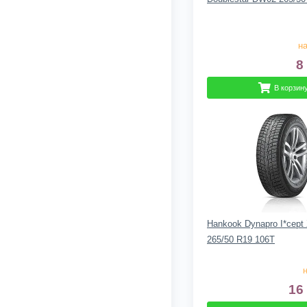
на
8
В корзин
Hankook Dynapro I*cep
265/50 R19 106T
н
16