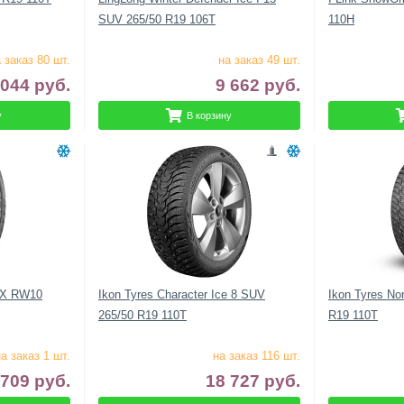
SUV 265/50 R19 106T
110H
 заказ 80 шт.
на заказ 49 шт.
 044
руб.
9 662
руб.
у
В корзину
t X RW10
Ikon Tyres Character Ice 8 SUV
Ikon Tyres N
265/50 R19 110T
R19 110T
а заказ 1 шт.
на заказ 116 шт.
 709
руб.
18 727
руб.