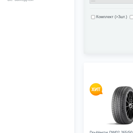
Комплект (>3шт.)
Doublestar DW02 265/50