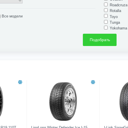
Roadcruza
Rotalla
Все модели
Toyo
Tunga
Yokohama
Подобрать
 R19 110T
LingLong Winter Defender Ice I-15
I-Link SnowGri