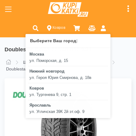
Ковров
Выберите Ваш город:
Doublestar DW08 225/45 R17 94H
Москва
ул. Поморская, д. 15
Шины
Doublestar
Doublestar DW08
Doublestar DW08 225/45 R17 94H
Нижний новгород
ул. Героя Юрия Смирнова, д. 18в
Ковров
ул. Тургенева 9, стр. 1
Ярославль
ул. Угличская 39К 2й эт.оф. 9