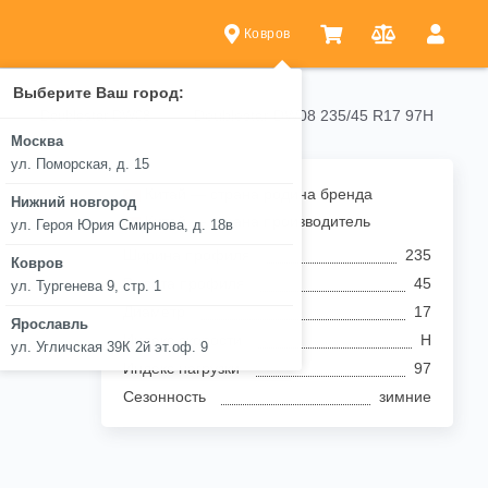
Ковров
Выберите Ваш город:
Doublestar DW08 235/45 R17 97H
Doublestar DW08
Москва
ул. Поморская, д. 15
Китай — страна родина бренда
Нижний новгород
Китай — страна производитель
ул. Героя Юрия Смирнова, д. 18в
Ширина профиля
235
Ковров
Высота профиля
45
ул. Тургенева 9, стр. 1
Диаметр
17
Ярославль
Индекс скорости
H
ул. Угличская 39К 2й эт.оф. 9
Индекс нагрузки
97
Сезонность
зимние