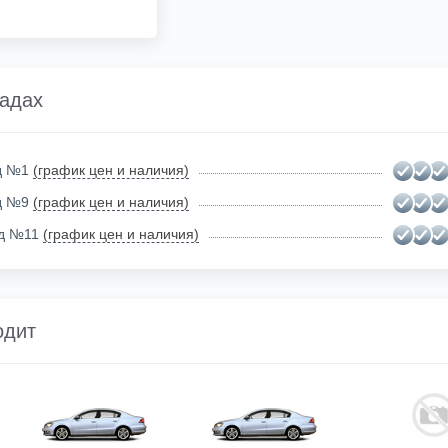
ладах
ад №1
(график цен и наличия)
ад №9
(график цен и наличия)
ад №11
(график цен и наличия)
одит