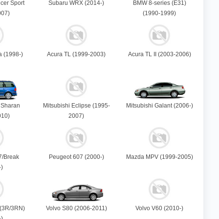
cer Sport
Subaru WRX (2014-)
BMW 8-series (E31)
007)
(1990-1999)
a (1998-)
Acura TL (1999-2003)
Acura TL II (2003-2006)
 Sharan
Mitsubishi Eclipse (1995-
Mitsubishi Galant (2006-)
010)
2007)
7/Break
Peugeot 607 (2000-)
Mazda MPV (1999-2005)
-)
 (3R/3RN)
Volvo S80 (2006-2011)
Volvo V60 (2010-)
-)