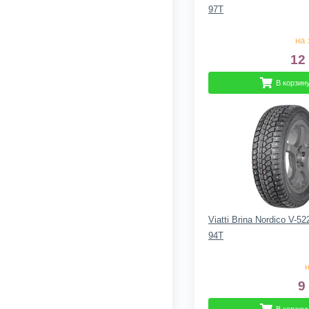
97T
на 
12
В корзин
Viatti Brina Nordico V-5
94T
н
9