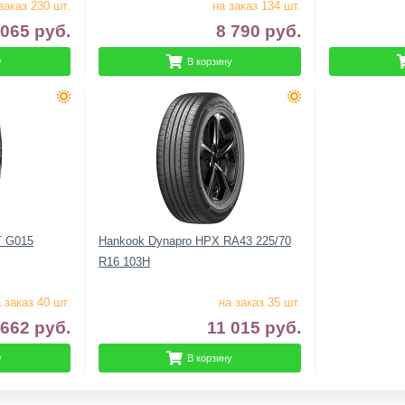
заказ 230 шт.
на заказ 134 шт.
 065
руб.
8 790
руб.
у
В корзину
T G015
Hankook Dynapro HPX RA43 225/70
R16 103H
 заказ 40 шт.
на заказ 35 шт.
 662
руб.
11 015
руб.
у
В корзину