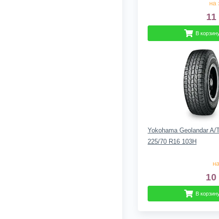
на 
11
В корзин
Yokohama Geolandar A/
225/70 R16 103H
на
10
В корзин