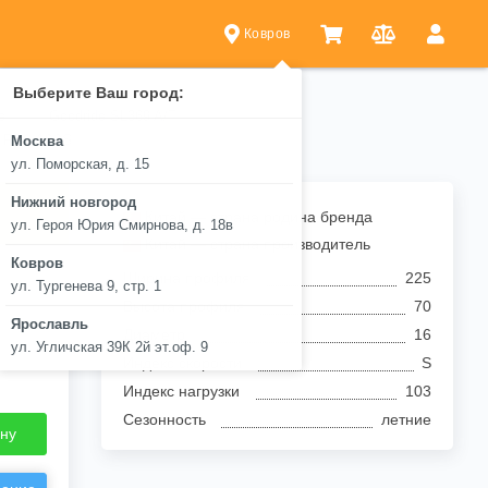
Ковров
Выберите Ваш город:
e
Goodride SL369 A/T
0 R16 103S
Москва
ул. Поморская, д. 15
Нижний новгород
Китай — страна родина бренда
ул. Героя Юрия Смирнова, д. 18в
Китай — страна производитель
Ковров
Ширина профиля
225
ул. Тургенева 9, стр. 1
Высота профиля
70
Ярославль
Диаметр
16
ул. Угличская 39К 2й эт.оф. 9
Индекс скорости
S
Индекс нагрузки
103
Сезонность
летние
ину