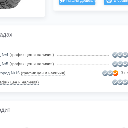
Нашли дешевле?
В срав
ладах
ад №4
(график цен и наличия)
ад №5
(график цен и наличия)
огород №16
(график цен и наличия)
3 шт
рафик цен и наличия)
одит