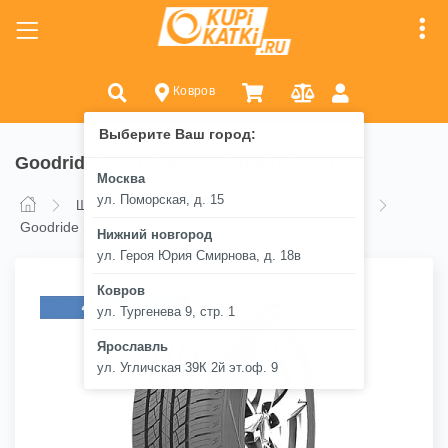
Ковров
Выберите Ваш город:
Goodride SU318 H/T 225/70 R16 103H
Москва
ул. Поморская, д. 15
Шины
Goodride
Goodride SU318 H/T
Goodride SU318 H/T 225/70 R16 103H
Нижний новгород
ул. Героя Юрия Смирнова, д. 18в
Ковров
ул. Тургенева 9, стр. 1
Ярославль
ул. Угличская 39К 2й эт.оф. 9