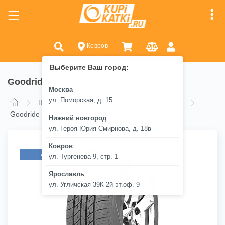
Ковров
Выберите Ваш город:
Goodride SU318 H/T 245/65 R17 107H
Москва
ул. Поморская, д. 15
Шины
Goodride
Goodride SU318 H/T
Goodride SU318 H/T 245/65 R17 107H
Нижний новгород
ул. Героя Юрия Смирнова, д. 18в
Ковров
ул. Тургенева 9, стр. 1
Ярославль
ул. Угличская 39К 2й эт.оф. 9