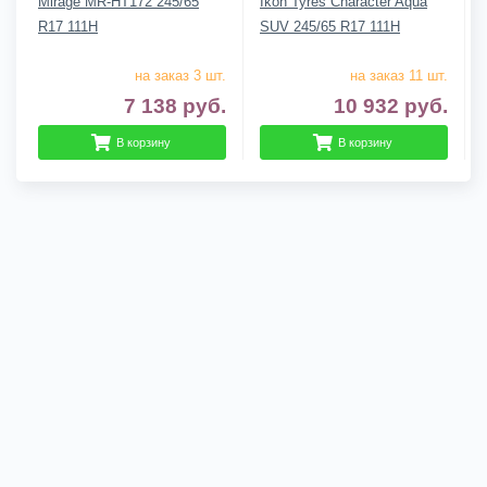
Mirage MR-HT172 245/65
Ikon Tyres Character Aqua
R17 111H
SUV 245/65 R17 111H
на заказ 3 шт.
на заказ 11 шт.
7 138
руб.
10 932
руб.
В корзину
В корзину
Гарантии
Доставка
О компании
Контакты
Сложно выбрать? Звони нам! 8 (920) 933-99-44
2010/2026, © kupikatki.ru