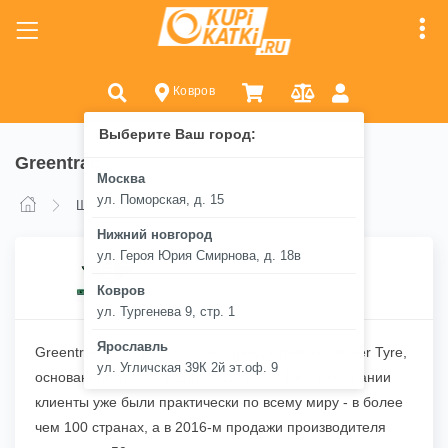
Ковров
Выберите Ваш город:
Greentrac
Москва
ул. Поморская, д. 15
Greentrac
Шины
Нижний новгород
ул. Героя Юрия Смирнова, д. 18в
Ковров
ул. Тургенева 9, стр. 1
Ярославль
Greentrac – самый молодой бренд китайской Keter Tyre,
ул. Угличская 39К 2й эт.оф. 9
основанной только в 2009 году. К 2014-му у компании
клиенты уже были практически по всему миру - в более
чем 100 странах, а в 2016-м продажи производителя