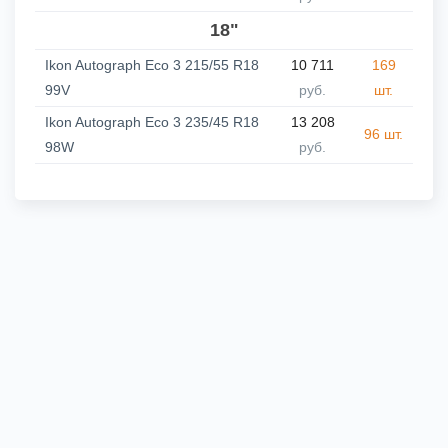
18"
Ikon Autograph Eco 3 215/55 R18
10 711
169
99V
руб.
шт.
Ikon Autograph Eco 3 235/45 R18
13 208
96 шт.
98W
руб.
Гарантии
Доставка
О компании
Контакты
Сложно выбрать? Звони нам! 8 (920) 933-99-44