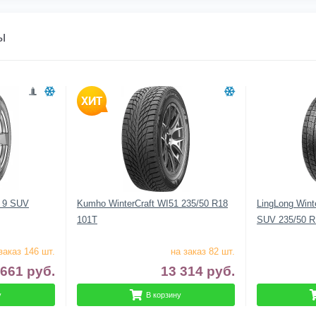
ы
e 9 SUV
Kumho WinterCraft WI51 235/50 R18
LingLong Winte
101T
SUV 235/50 R
заказ 146 шт.
на заказ 82 шт.
 661
руб.
13 314
руб.
у
В корзину