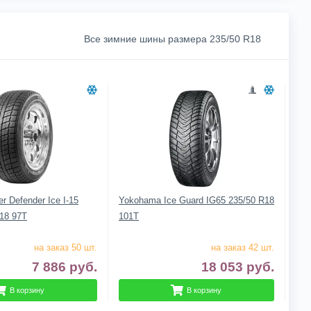
Все зимние шины размера 235/50 R18
r Defender Ice I-15
Yokohama Ice Guard IG65 235/50 R18
18 97T
101T
на заказ 50 шт.
на заказ 42 шт.
7 886
руб.
18 053
руб.
В корзину
В корзину