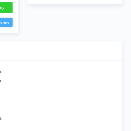
ину
нение
.
.
.