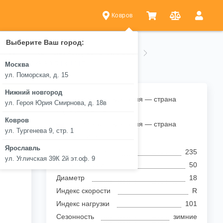
Ковров
Выберите Ваш город:
 Tyres
Ikon Tyres Autograph Snow 3 SUV
now 3 SUV 235/50 R18 101R
Москва
ул. Поморская, д. 15
Нижний новгород
.
Российская Федерация — страна
ул. Героя Юрия Смирнова, д. 18в
родина бренда
Ковров
Российская Федерация — страна
ул. Тургенева 9, стр. 1
производитель
Ярославль
Ширина профиля
235
ул. Угличская 39К 2й эт.оф. 9
Высота профиля
50
Диаметр
18
Индекс скорости
R
Индекс нагрузки
101
Сезонность
зимние