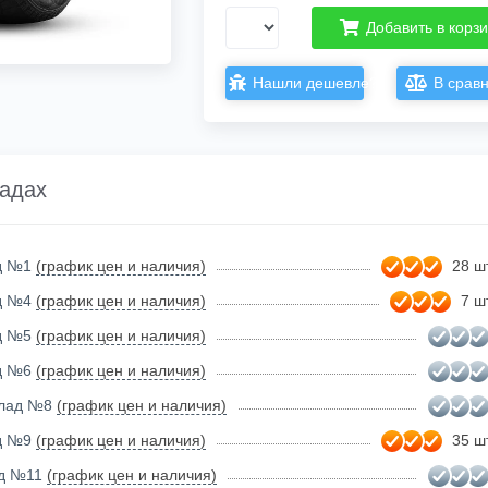
Добавить в корз
Нашли дешевле?
В срав
ладах
ад №1
(график цен и наличия)
28 шт
ад №4
(график цен и наличия)
7 шт
ад №5
(график цен и наличия)
ад №6
(график цен и наличия)
клад №8
(график цен и наличия)
ад №9
(график цен и наличия)
35 шт
ад №11
(график цен и наличия)