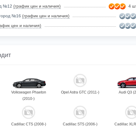
ад №12
(график цен и наличия)
4 шт
огород №16
(график цен и наличия)
рафик цен и наличия)
одит
Volkswagen Phaeton
Opel Astra GTC (2011-)
Audi Q3 (
(2010-)
Cadillac CTS (2008-)
Cadillac STS (2006-)
Cadillac XLR