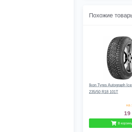
Похожие товар
Ikon Tyres Autograph Ic
235/50 R18 101T
на 
19
В корзин