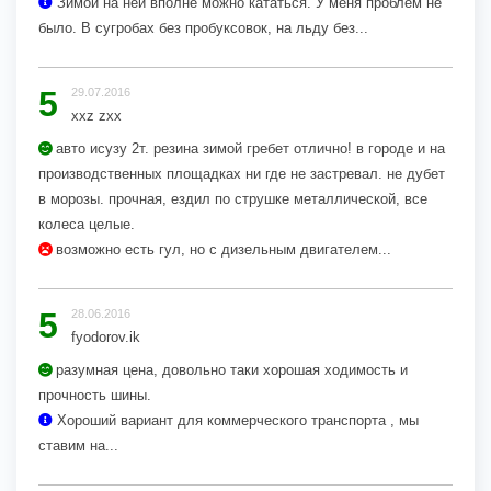
Зимой на ней вполне можно кататься. У меня проблем не
было. В сугробах без пробуксовок, на льду без...
5
29.07.2016
xxz zxx
авто исузу 2т. резина зимой гребет отлично! в городе и на
производственных площадках ни где не застревал. не дубет
в морозы. прочная, ездил по струшке металлической, все
колеса целые.
возможно есть гул, но с дизельным двигателем...
5
28.06.2016
fyodorov.ik
разумная цена, довольно таки хорошая ходимость и
прочность шины.
Хороший вариант для коммерческого транспорта , мы
ставим на...