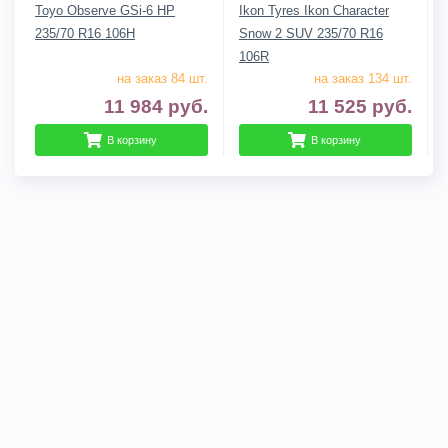
Toyo Observe GSi-6 HP
Ikon Tyres Ikon Character
235/70 R16 106H
Snow 2 SUV 235/70 R16
106R
на заказ 84 шт.
на заказ 134 шт.
11 984
руб.
11 525
руб.
В корзину
В корзину
Гарантии
Доставка
О компании
Контакты
Сложно выбрать? Звони нам! 8 (920) 933-99-44
2010/2026, © kupikatki.ru