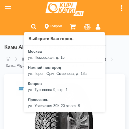
Ковров
Выберите Ваш город:
Кама Alga SUV (НК-532) 235/70 R16 109T
Москва
ул. Поморская, д. 15
Шины
Кама
Кама Alga SUV (НК-532)
Кама Alga SUV (НК-532) 235/70 R16 109T
Нижний новгород
ул. Героя Юрия Смирнова, д. 18в
Ковров
ул. Тургенева 9, стр. 1
Ярославль
ул. Угличская 39К 2й эт.оф. 9