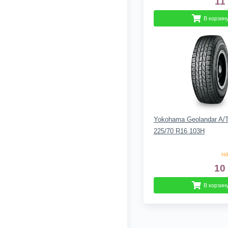
11
В корзин
Yokohama Geolandar A/
225/70 R16 103H
на
10
В корзин