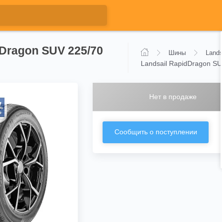
dDragon SUV 225/70
Шины
Lands
Landsail RapidDragon S
Нет в продаже
Сообщить о поступлении