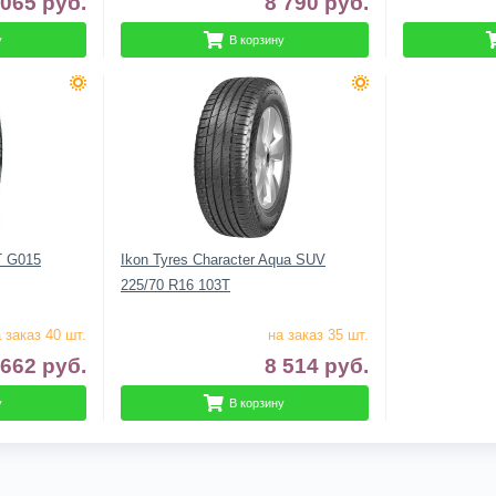
 065
руб.
8 790
руб.
у
В корзину
T G015
Ikon Tyres Character Aqua SUV
225/70 R16 103T
 заказ 40 шт.
на заказ 35 шт.
 662
руб.
8 514
руб.
у
В корзину