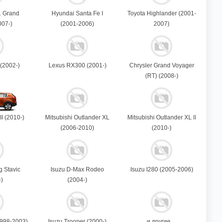
1 Grand
Hyundai Santa Fe I
Toyota Highlander (2001-
007-)
(2001-2006)
2007)
(2002-)
Lexus RX300 (2001-)
Chrysler Grand Voyager
(RT) (2008-)
II (2010-)
Mitsubishi Outlander XL
Mitsubishi Outlander XL ll
(2006-2010)
(2010-)
 Stavic
Isuzu D-Max Rodeo
Isuzu I280 (2005-2006)
-)
(2004-)
1998-2003)
Isuzu Trooper (2000-)
и другие ...