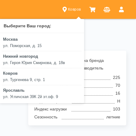
Ковров
Выберите Ваш город:
ail
Landsail RapidDragon SUV
UV 225/70 R16 103H
Москва
ул. Поморская, д. 15
Нижний новгород
Китай — страна родина бренда
ул. Героя Юрия Смирнова, д. 18в
Китай — страна производитель
Ковров
Ширина профиля
225
ул. Тургенева 9, стр. 1
Высота профиля
70
Ярославль
Диаметр
16
ул. Угличская 39К 2й эт.оф. 9
Индекс скорости
H
Индекс нагрузки
103
Сезонность
летние