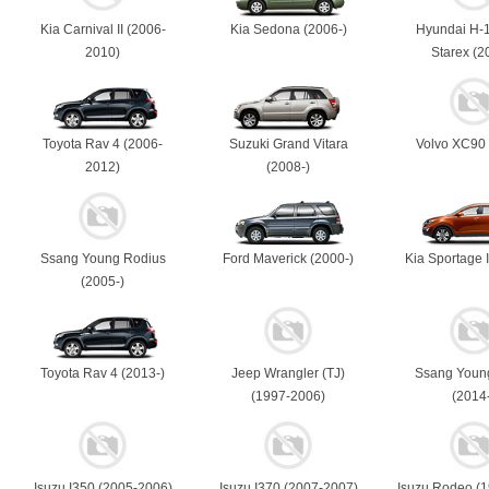
Kia Carnival II (2006-
Kia Sedona (2006-)
Hyundai H-
2010)
Starex (2
Toyota Rav 4 (2006-
Suzuki Grand Vitara
Volvo XC90 
2012)
(2008-)
Ssang Young Rodius
Ford Maverick (2000-)
Kia Sportage I
(2005-)
Toyota Rav 4 (2013-)
Jeep Wrangler (TJ)
Ssang Young
(1997-2006)
(2014
Isuzu I350 (2005-2006)
Isuzu I370 (2007-2007)
Isuzu Rodeo (