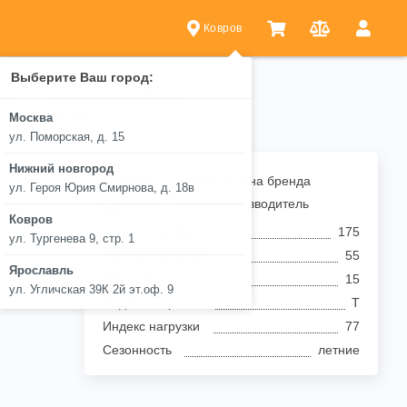
Ковров
Выберите Ваш город:
ng
LingLong Comfort Master
175/55 R15 77T
Москва
ул. Поморская, д. 15
Нижний новгород
Китай — страна родина бренда
ул. Героя Юрия Смирнова, д. 18в
Китай — страна производитель
Ковров
Ширина профиля
175
ул. Тургенева 9, стр. 1
Высота профиля
55
Ярославль
Диаметр
15
ул. Угличская 39К 2й эт.оф. 9
Индекс скорости
T
Индекс нагрузки
77
Сезонность
летние