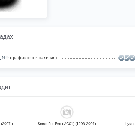
ладах
ад №9
(график цен и наличия)
одит
 (2007-)
Smart For Two (MC01) (1998-2007)
Hyund