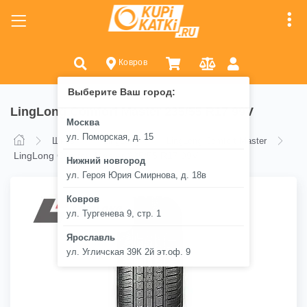
Ковров
Выберите Ваш город:
LingLong Comfort Master 235/55 R17 99V
Москва
ул. Поморская, д. 15
Шины
LingLong
LingLong Comfort Master
LingLong Comfort Master 235/55 R17 99V
Нижний новгород
ул. Героя Юрия Смирнова, д. 18в
Ковров
ул. Тургенева 9, стр. 1
Ярославль
ул. Угличская 39К 2й эт.оф. 9