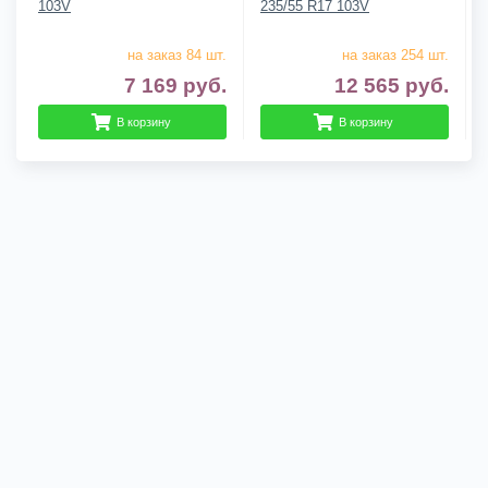
103V
235/55 R17 103V
на заказ 84 шт.
на заказ 254 шт.
7 169
руб.
12 565
руб.
В корзину
В корзину
Гарантии
Доставка
О компании
Контакты
Сложно выбрать? Звони нам! 8 (920) 933-99-44
2010/2026, © kupikatki.ru