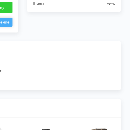
Шипы
есть
ину
нение
.