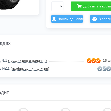
Добавить в корз
Нашли дешевле?
В срав
ладах
ад №1
(график цен и наличия)
16 шт
ад №11
(график цен и наличия)
одит