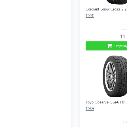
Cordiant Snow Cross 2 2
109T
на 
11
В корзин
Toyo Observe GSi-6 HP 
106H
на