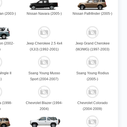
an (2003-)
Nissan Navara (2005-)
Nissan Pathfinder (2005-)
n (2002-
Jeep Cherokee 2.5 4x4
Jeep Grand Cherokee
)
(XJ/J) (1992-2001)
(WJ/WG) (1997-2003)
ingle II
Ssang Young Musso
Ssang Young Rodius
-)
Sport (2004-2007)
(2005-)
a (1998-
Chevrolet Blazer (1994-
Chevrolet Colorado
)
2004)
(2004-2009)