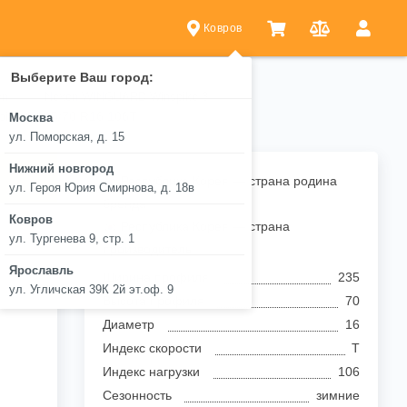
Ковров
Выберите Ваш город:
en
Nexen WINGUARD Winspike 3
ke 3 235/70 R16 106T
Москва
ул. Поморская, д. 15
Нижний новгород
.
Республика Корея — страна родина
ул. Героя Юрия Смирнова, д. 18в
бренда
Ковров
Республика Корея — страна
ул. Тургенева 9, стр. 1
производитель
Ярославль
Ширина профиля
235
ул. Угличская 39К 2й эт.оф. 9
Высота профиля
70
Диаметр
16
Индекс скорости
T
Индекс нагрузки
106
Сезонность
зимние