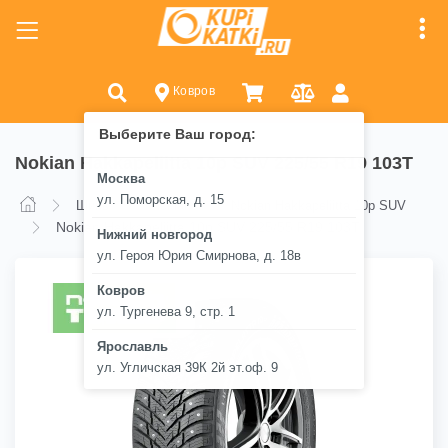
Ковров
Выберите Ваш город:
Nokian Hakkapeliitta 10p SUV 225/55 R19 103T
Москва
ул. Поморская, д. 15
Шины
Nokian
Nokian Hakkapeliitta 10p SUV
Nokian Hakkapeliitta 10p SUV 225/55 R19 103T
Нижний новгород
ул. Героя Юрия Смирнова, д. 18в
Ковров
ул. Тургенева 9, стр. 1
Ярославль
ул. Угличская 39К 2й эт.оф. 9