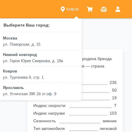
Ковров
Выберите Ваш город:
an
Nokian Hakkapeliitta 10p SUV
p SUV 235/50 R19 103T
Москва
ул. Поморская, д. 15
Нижний новгород
Финляндия — страна родина бренда
ул. Героя Юрия Смирнова, д. 18в
Российская Федерация — страна
Ковров
производитель
ул. Тургенева 9, стр. 1
Ширина профиля
235
Ярославль
Высота профиля
50
ул. Угличская 39К 2й эт.оф. 9
Диаметр
19
Индекс скорости
T
Индекс нагрузки
103
Сезонность
зимние
Тип автомобиля
легковой