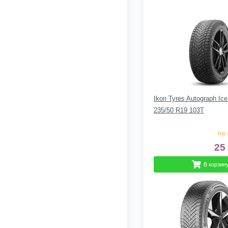
Ikon Tyres Autograph Ic
235/50 R19 103T
на 
25
В корзин