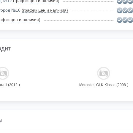
ад №12
(график цен и наличия)
огород №16
(график цен и наличия)
рафик цен и наличия)
одит
ra II (2012-)
Mercedes GLK-Klasse (2008-)
ы