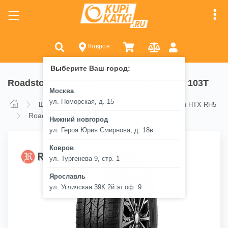
Ковров
Выберите Ваш город:
Roadstone Roadian HTX RH5 225/70 R16 103T
Москва
ул. Поморская, д. 15
Шины
Roadstone
Roadstone Roadian HTX RH5
Roadstone Roadian HTX RH5 225/70 R16 103T
Нижний новгород
ул. Героя Юрия Смирнова, д. 18в
Ковров
ул. Тургенева 9, стр. 1
Ярославль
ул. Угличская 39К 2й эт.оф. 9