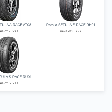
ETULA A-RACE AT08
Rotalla SETULA E-RACE RH01
7 689
3 727
на от
цена от
ETULA S-RACE RU01
5 599
на от