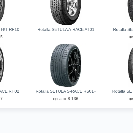
 H/T RF10
Rotalla SETULA A-RACE AT01
Rotalla S
05
це
RACE RH02
Rotalla SETULA S-RACE RS01+
Rotalla S
27
8 136
цена от
це