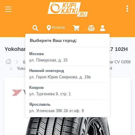
Ковров
Выберите Ваш город:
Yokohama Geolandar CV G058 225/65 R17 102H
Москва
ул. Поморская, д. 15
Шины
Yokohama
Yokohama Geolandar CV G058
Yokohama Geolandar CV G058 225/65 R17 102H
Нижний новгород
ул. Героя Юрия Смирнова, д. 18в
Ковров
ул. Тургенева 9, стр. 1
Ярославль
ул. Угличская 39К 2й эт.оф. 9