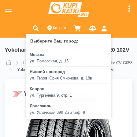
Ковров
Выберите Ваш город:
Yokohama Geolandar CV G058 245/50 R20 102V
Москва
ул. Поморская, д. 15
Шины
Yokohama
Yokohama Geolandar CV G058
Yokohama Geolandar CV G058 245/50 R20 102V
Нижний новгород
ул. Героя Юрия Смирнова, д. 18в
Ковров
ул. Тургенева 9, стр. 1
Ярославль
ул. Угличская 39К 2й эт.оф. 9