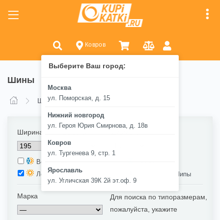
Ковров
Выберите Ваш город:
Шины
Москва
ул. Поморская, д. 15
Шины
Нижний новгород
ул. Героя Юрия Смирнова, д. 18в
Ширина
Высота
Диаметр
Ковров
/
R
ул. Тургенева 9, стр. 1
Всесезонные
Зимние
Ярославль
/
Летние
Шипы
НеШипы
ул. Угличская 39К 2й эт.оф. 9
Марка
Для поиска по типоразмерам,
пожалуйста, укажите