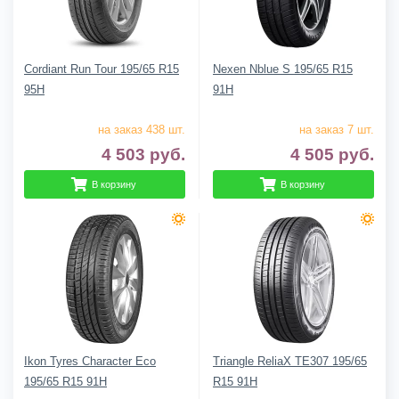
Cordiant Run Tour 195/65 R15
Nexen Nblue S 195/65 R15
95H
91H
на заказ 438 шт.
на заказ 7 шт.
4 503
руб.
4 505
руб.
В корзину
В корзину
Ikon Tyres Character Eco
Triangle ReliaX TE307 195/65
195/65 R15 91H
R15 91H