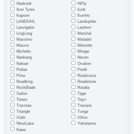
Hankook
HiFly
Ikon Tyres
iLink
Kapsen
Kumho
LANDSAIL
Landspider
Lanvigator
Laufenn
LingLong
Marshal
Massimo
Matador
Maxxis
Metzeler
Michelin
Mirage
Nankang
Nexen
Nokian
Ovation
Petlas
Pirelli
Prinx
Roadcruza
Roadking
Roadstone
RockBlade
Rotalla
Sailun
Tigar
Torero
Toyo
Tracmax
Trazano
Triangle
Tunga
Viatti
Vittos
WestLake
Yokohama
Кама