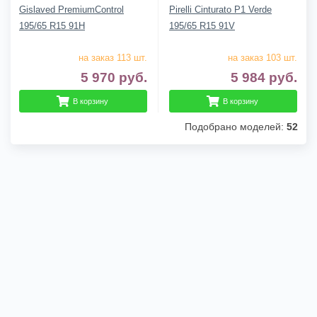
Gislaved PremiumControl
Pirelli Cinturato P1 Verde
195/65 R15 91H
195/65 R15 91V
на заказ 113 шт.
на заказ 103 шт.
5 970
руб.
5 984
руб.
В корзину
В корзину
Подобрано моделей:
52
Гарантии
Доставка
О компании
Контакты
Сложно выбрать? Звони нам! 8 (920) 933-99-44
2010/2026, © kupikatki.ru