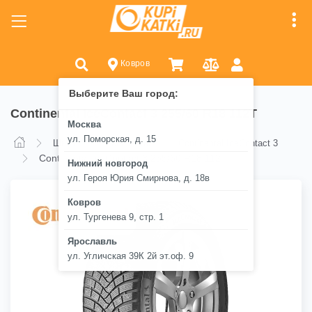
Ковров
Выберите Ваш город:
Continental IceContact 3 255/60 R18 112T
Москва
ул. Поморская, д. 15
Шины
Continental
Continental IceContact 3
Continental IceContact 3 255/60 R18 112T
Нижний новгород
ул. Героя Юрия Смирнова, д. 18в
Ковров
ул. Тургенева 9, стр. 1
Ярославль
ул. Угличская 39К 2й эт.оф. 9