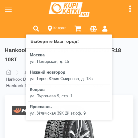
Ковров
Выберите Ваш город:
Hankook Dynapro I*cept X RW10 255/60 R18
Москва
108T
ул. Поморская, д. 15
Нижний новгород
Шины
Hankook
ул. Героя Юрия Смирнова, д. 18в
Hankook Dynapro I*cept X RW10
Hankook Dynapro I*cept X RW10 255/60 R18 108T
Ковров
ул. Тургенева 9, стр. 1
Ярославль
ул. Угличская 39К 2й эт.оф. 9