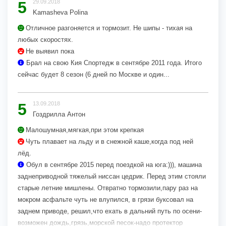
5
29.09.2018
Kamasheva Polina
Отличное разгоняется и тормозит. Не шипы - тихая на
любых скоростях.
Не выявил пока
Брал на свою Кия Спортедж в сентябре 2011 года. Итого
сейчас будет 8 сезон (6 дней по Москве и один...
5
13.09.2018
Гоздрилла Антон
Малошумная,мягкая,при этом крепкая
Чуть плавает на льду и в снежной каше,когда под ней
лёд.
Обул в сентябре 2015 перед поездкой на юга:))), машина
заднеприводной тяжелый ниссан цедрик. Перед этим стояли
старые летние мишлены. Отвратно тормозили,пару раз на
мокром асфальте чуть не влупился, в грязи буксовал на
заднем приводе, решил,что ехать в дальний путь по осени-
возможен дождь,грязь,морской песок-надо протектор