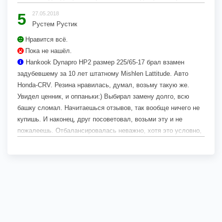
понадежней. В СПб было +15. Добравшись до Геленджика
5
27.05.2018
(по трассе не валите больше 150 и всё будет гуд!) отъездил
Рустем Рустик
месяц при средней температуре +30. Летом главное не
Нравится всё.
гонять,в поворотах скулит,поэтому ездил вальяжно по жаре
Пока не нашёл.
без проблем. Сейчас буду покупать такую же,жаль,что
Hankook Dynapro HP2 размер 225/65-17 брал взамен
выпускалась до 16 года,следующая...
задубевшему за 10 лет штатному Mishlen Lattitude. Авто
Honda-CRV. Резина нравилась, думал, возьму такую же.
Увидел ценник, и оппаньки:) Выбирал замену долго, всю
башку сломал. Начитаешься отзывов, так вообще ничего не
купишь. И наконец, друг посоветовал, возьми эту и не
пожалеешь. Отбалансировалась неважно, хотя это условно,
т.к. балансировщик не утруждал себя удалением старых
грузиков, просто налепил...