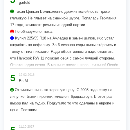
garfeld
Тихая Цепкая Великолепно держит колейность, даже
глубокую Не плывет на снежной шурге. Попалась Германия
17 года, комплект резины из одной партии.
Не обнаружено, пока.
Купил 225/55 R18 на Ауледер в замен шипов, ибо устал
шкрябать по асфальту. За 6 сезонов езды шипы стёрлись и
толку от них никакого. Ради объективности надо отметить,
что Hankook RW 11 показал себя с самой лучшей стороны.
Откатан один сезон. В машине после шипов - тишина! Особо
порадовала как держит колею. Вообще не чувствуется.
5
19.02.2018
Очень хорошо на снегу. При Собянине снег во дворах
Ев М
перестали...
Отличные шины за хорошую цену. С 2008 года езжу на
липучке. Были пирелли, мишлен, бриджстоун. В этот раз
выбор пал на гудир. Подкупило то что сделаны в европе и
цена. Поставил...
5
11.10.2017