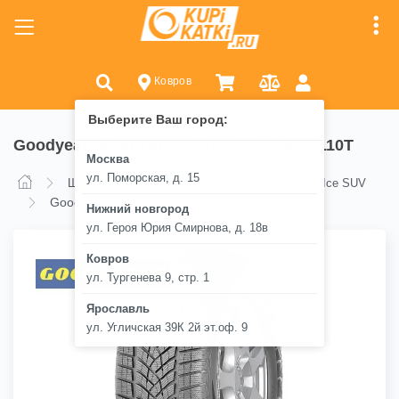
Ковров
Выберите Ваш город:
Goodyear UltraGrip Ice SUV 275/45 R20 110T
Москва
ул. Поморская, д. 15
Шины
Goodyear
Goodyear UltraGrip Ice SUV
Goodyear UltraGrip Ice SUV 275/45 R20 110T
Нижний новгород
ул. Героя Юрия Смирнова, д. 18в
Ковров
ул. Тургенева 9, стр. 1
Ярославль
ул. Угличская 39К 2й эт.оф. 9