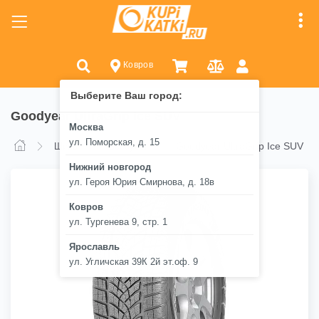
Ковров
Выберите Ваш город:
Goodyear UltraGrip Ice SUV
Москва
ул. Поморская, д. 15
Goodyear UltraGrip Ice SUV
Шины
Goodyear
Нижний новгород
ул. Героя Юрия Смирнова, д. 18в
Ковров
ул. Тургенева 9, стр. 1
Ярославль
ул. Угличская 39К 2й эт.оф. 9