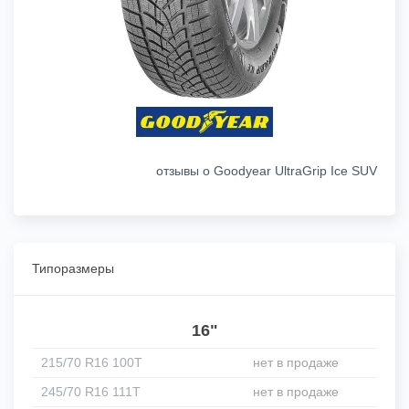
отзывы о Goodyear UltraGrip Ice SUV
Типоразмеры
16"
215/70 R16 100T
нет в продаже
245/70 R16 111T
нет в продаже