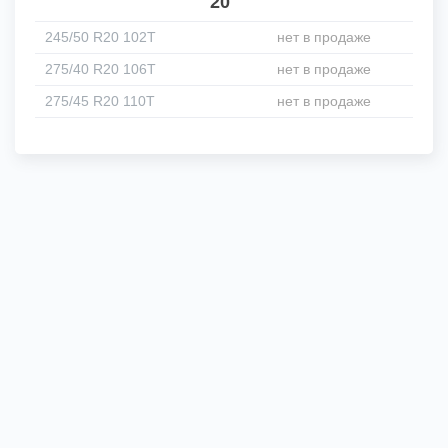
20"
245/50 R20 102T
нет в продаже
275/40 R20 106T
нет в продаже
275/45 R20 110T
нет в продаже
Гарантии
Доставка
О компании
Контакты
Сложно выбрать? Звони нам! 8 (920) 933-99-44
2010/2026, © kupikatki.ru