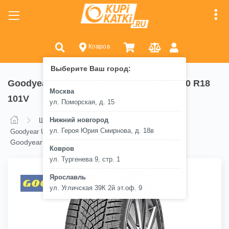
Ковров
Выберите Ваш город:
Goodyear UltraGrip Performance + 235/50 R18
Москва
101V
ул. Поморская, д. 15
Нижний новгород
Шины
Goodyear
ул. Героя Юрия Смирнова, д. 18в
Goodyear UltraGrip Performance +
Goodyear UltraGrip Performance + 235/50 R18 101V
Ковров
ул. Тургенева 9, стр. 1
Ярославль
ул. Угличская 39К 2й эт.оф. 9