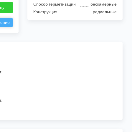
Способ герметизации
бескамерные
ину
Конструкция
радиальные
нение
.
.