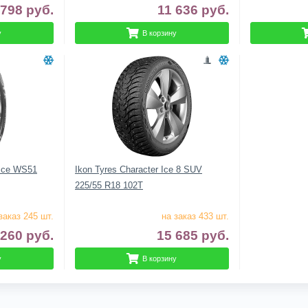
 798
руб.
11 636
руб.
у
В корзину
 Ice WS51
Ikon Tyres Character Ice 8 SUV
225/55 R18 102T
заказ 245 шт.
на заказ 433 шт.
 260
руб.
15 685
руб.
у
В корзину