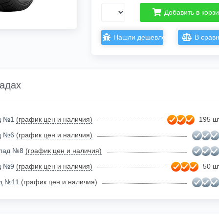
Добавить в корз
Нашли дешевле?
В срав
ладах
ад №1
(график цен и наличия)
195 шт
ад №6
(график цен и наличия)
клад №8
(график цен и наличия)
ад №9
(график цен и наличия)
50 шт
ад №11
(график цен и наличия)