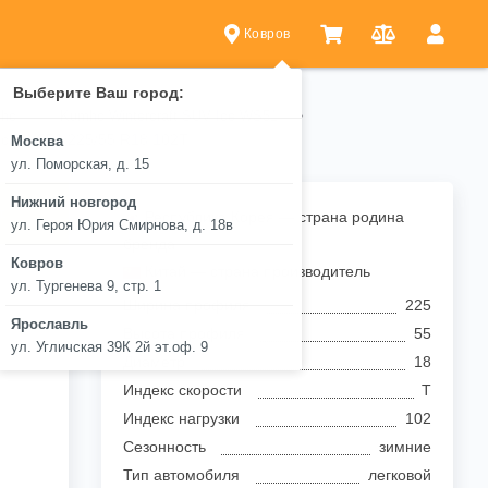
Ковров
Выберите Ваш город:
ho
Kumho Wintercraft SUV Ice WS51
 Ice WS51 225/55 R18 102T
Москва
ул. Поморская, д. 15
Нижний новгород
.
Республика Корея — страна родина
ул. Героя Юрия Смирнова, д. 18в
бренда
Ковров
Китай — страна производитель
ул. Тургенева 9, стр. 1
Ширина профиля
225
Ярославль
Высота профиля
55
ул. Угличская 39К 2й эт.оф. 9
Диаметр
18
Индекс скорости
T
Индекс нагрузки
102
Сезонность
зимние
Тип автомобиля
легковой