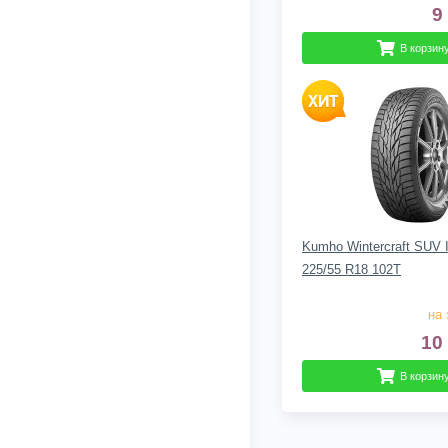
9
В корзин
Kumho Wintercraft SUV
225/55 R18 102T
на 
10
В корзин