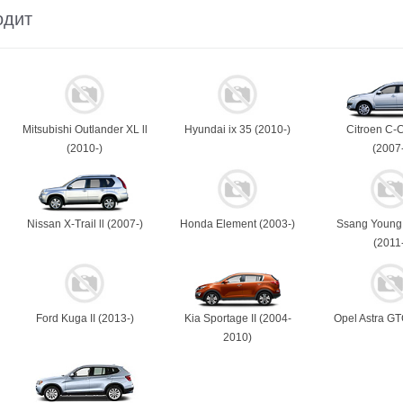
одит
Mitsubishi Outlander XL ll
Hyundai ix 35 (2010-)
Citroen C-
(2010-)
(2007
Nissan X-Trail ll (2007-)
Honda Element (2003-)
Ssang Young 
(2011-
Ford Kuga II (2013-)
Kia Sportage II (2004-
Opel Astra GT
2010)