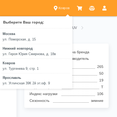
Ковров
Выберите Ваш город:
gLong
LingLong Winter Defender Ice I-15 SUV
er Ice I-15 SUV 265/50 R19 106T
Москва
ул. Поморская, д. 15
Нижний новгород
.
Китай — страна родина бренда
ул. Героя Юрия Смирнова, д. 18в
Китай — страна производитель
Ковров
Ширина профиля
265
ул. Тургенева 9, стр. 1
Высота профиля
50
Ярославль
Диаметр
19
ул. Угличская 39К 2й эт.оф. 9
Индекс скорости
T
Индекс нагрузки
106
Сезонность
зимние