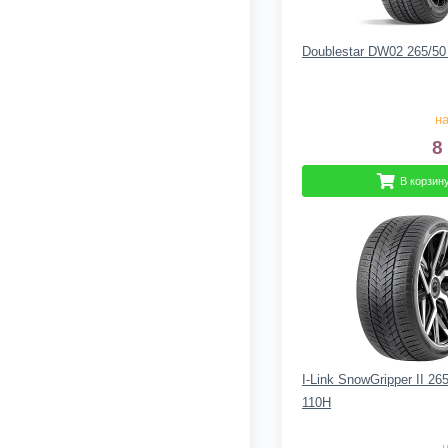
Doublestar DW02 265/50
на
8
В корзин
I-Link SnowGripper II 26
110H
н