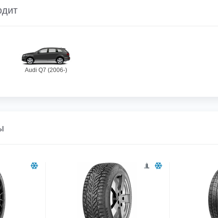
одит
Audi Q7 (2006-)
ы