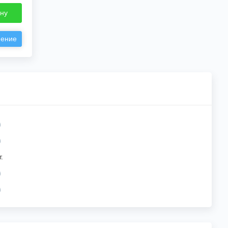
ину
нение
.