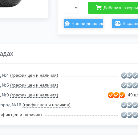
Добавить в корз
Нашли дешевле?
В срав
ладах
ад №4
(график цен и наличия)
ад №5
(график цен и наличия)
ад №9
(график цен и наличия)
49 шт
огород №16
(график цен и наличия)
рафик цен и наличия)