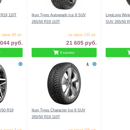
 R19 110T
Ikon Tyres Autograph Ice 9 SUV
LingLong Winte
265/50 R19 110T
SUV 265/50 R
 заказ 80 шт.
на заказ 133 шт.
 044
руб.
21 605
руб.
у
В корзину
5/50 R19
Ikon Tyres Character Ice 8 SUV
265/50 R19 110T
а заказ 2 шт.
на заказ 116 шт.