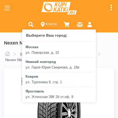
Ковров
Выберите Ваш город:
Nexen Nblue 4Season 165/70 R14 85T
Москва
ул. Поморская, д. 15
Шины
Nexen
Nexen Nblue 4Season
Nexen Nblue 4Season 165/70 R14 85T
Нижний новгород
ул. Героя Юрия Смирнова, д. 18в
Ковров
ул. Тургенева 9, стр. 1
Ярославль
ул. Угличская 39К 2й эт.оф. 9