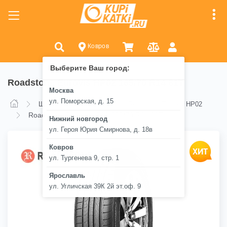
Ковров
Выберите Ваш город:
Roadstone Eurovis HP02 165/70 R14 81T
Москва
ул. Поморская, д. 15
Шины
Roadstone
Roadstone Eurovis HP02
Roadstone Eurovis HP02 165/70 R14 81T
Нижний новгород
ул. Героя Юрия Смирнова, д. 18в
Ковров
ул. Тургенева 9, стр. 1
Ярославль
ул. Угличская 39К 2й эт.оф. 9