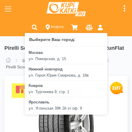
Ковров
Выберите Ваш город:
Pirelli Scorpion Verde 285/45 R19 111W RunFlat
Москва
ул. Поморская, д. 15
Шины
Pirelli
Pirelli Scorpion Verde
Pirelli Scorpion Verde 285/45 R19 111W RunFlat
Нижний новгород
ул. Героя Юрия Смирнова, д. 18в
Ковров
ул. Тургенева 9, стр. 1
Ярославль
ул. Угличская 39К 2й эт.оф. 9