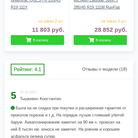
Greentrac QUEST-X 285/45
Michelin Latitude Sport 3
R19 111Y
285/45 R19 111W RunFlat
на заказ 2 шт.
на заказ 3 шт.
11 803
руб.
28 852
руб.
В корзину
В корзину
Отзывы о модели (18)
Рейтинг: 4.1
5
27.10.2017
Тышкевич Константин
Была на не скидка при покупке и расширенная гарантия от
проколов порезов и т.д. На порядок лучше стоявшей убитой
барум. Аквапланирование заметил на 90 км.ч. проехал на
ней 8 тысяч км. износа не заметил. На ровном и хорошем
асфальте резина супер.