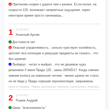
Претензии скорее к дороге чем к резина. Если колея, на
скорости 120, возникают неприятные ощущения, через
некоторое время просто начинаешь...
1
10.08.2017
Агинский Артем
Достоинств нет
Ужасная управляемость . сильно чувствует колейность,
цепляет все колющие и режущие предметы.не сказать , что
без шумная.
Выбирал . читал и выбрал , это не дешевое чудо
резиновое.У меня Прадо 120 , шины 265\65\17. Когда сменил
зимние колеса на новенькие летние . менее шумно не стало,
но не беда у Прадо хорошая звукоизоляция, закрываешь
окна и тишина .Через несколько поездок захотелось поехать
на станцию ТО лечить своего колесного друга . Машина
2
23.05.2017
плавает по дороге. постоянно...
Рыжик Андрей
Цена, "всесезонность"