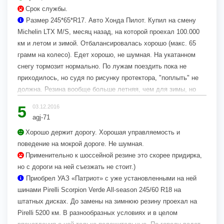
Срок службы.
Размер 245*65*R17. Авто Хонда Пилот. Купил на смену
Michelin LTX M/S, месяц назад, на которой проехал 100.000
км и летом и зимой. Отбалансировалась хорошо (макс. 65
грамм на колесо). Едет хорошо, не шумная. На укатанном
снегу тормозит нормально. По лужам поездить пока не
приходилось, но судя по рисунку протектора, "поплыть" не
должна. Резина вообще больше летняя, чем для зимы, но
если из Москвы зимой выезжать не на долго и не часто, то
5
03.12.2016
вполне...
agj-71
Хорошо держит дорогу. Хорошая управляемость и
поведение на мокрой дороге. Не шумная.
Применительно к шоссейной резине это скорее придирка,
но с дороги на ней съезжать не стоит.)
Приобрел УАЗ «Патриот» с уже установленными на ней
шинами Pirelli Scorpion Verde All-season 245/60 R18 на
штатных дисках. До замены на зимнюю резину проехал на
Pirelli 5200 км. В разнообразных условиях и в целом