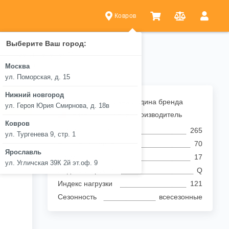
Ковров
Выберите Ваш город:
Sailun Terramax M/T
70 R17 121Q
Москва
ул. Поморская, д. 15
Нижний новгород
.
Тайвань — страна родина бренда
ул. Героя Юрия Смирнова, д. 18в
Тайвань — страна производитель
Ковров
Ширина профиля
265
ул. Тургенева 9, стр. 1
Высота профиля
70
Ярославль
Диаметр
17
ул. Угличская 39К 2й эт.оф. 9
Индекс скорости
Q
Индекс нагрузки
121
Сезонность
всесезонные