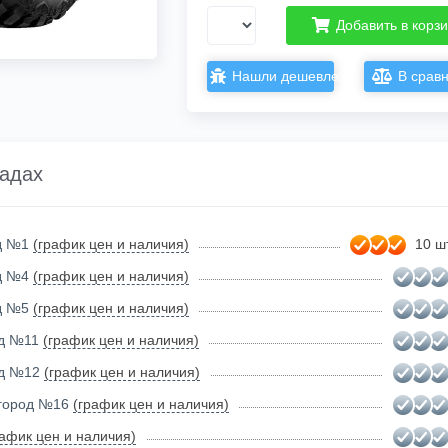
Добавить в корз
Нашли дешевле?
В срав
ладах
ад №1
(график цен и наличия)
10 шт
ад №4
(график цен и наличия)
ад №5
(график цен и наличия)
ад №11
(график цен и наличия)
ад №12
(график цен и наличия)
огород №16
(график цен и наличия)
рафик цен и наличия)