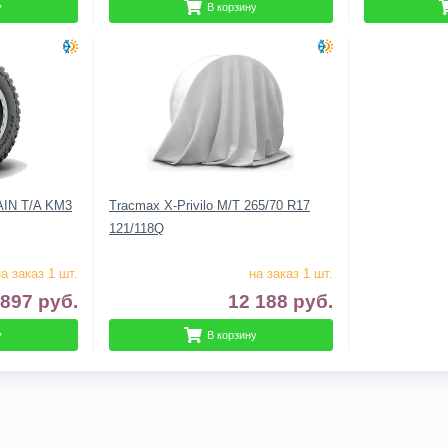
у
В корзину
IN T/A KM3
Tracmax X-Privilo M/T 265/70 R17
121/118Q
а заказ 1 шт.
на заказ 1 шт.
 897
руб.
12 188
руб.
у
В корзину