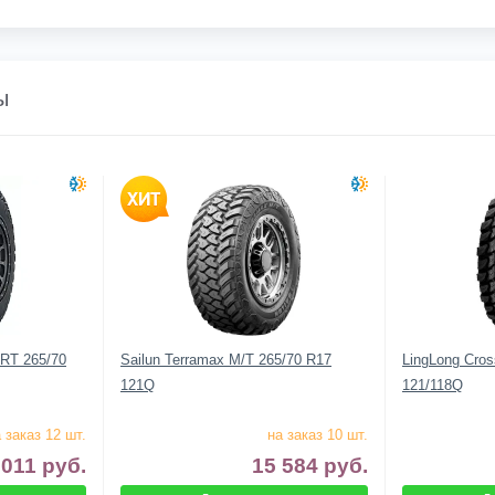
ы
-RT 265/70
Sailun Terramax M/T 265/70 R17
LingLong Cros
121Q
121/118Q
 заказ 12 шт.
на заказ 10 шт.
 011
руб.
15 584
руб.