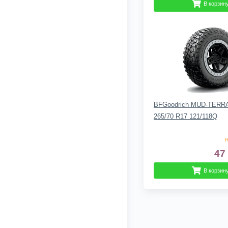
В корзин
BFGoodrich MUD-TERRA
265/70 R17 121/118Q
н
47
В корзин