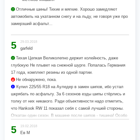
Отличные шины! Тихие и мягкие. Хорошо замедляют
автомобиль на укатанном снегу и на льду, не говоря уже про
замерзший асфальт...
5
29.03.2018
garfeld
Тихая Цепкая Великолепно держит колейность, даже
глубокую Не плывет на снежной шурге. Попалась Германия
17 года, комплект резины из одной партии.
Не обнаружено, пока.
Купил 225/55 R18 на Ауледер в замен шипов, ибо устал
шкрябать по асфальту. За 6 сезонов езды шипы стёрлись и
толку от них никакого. Ради объективности надо отметить,
что Hankook RW 11 показал себя с самой лучшей стороны.
Откатан один сезон. В машине после шипов - тишина! Особо
порадовала как держит колею. Вообще не чувствуется.
5
19.02.2018
Очень хорошо на снегу. При Собянине снег во дворах
Ев М
перестали...