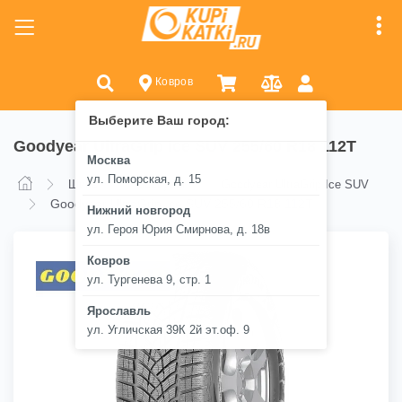
Ковров
Выберите Ваш город:
Goodyear UltraGrip Ice SUV 255/60 R18 112T
Москва
ул. Поморская, д. 15
Шины
Goodyear
Goodyear UltraGrip Ice SUV
Goodyear UltraGrip Ice SUV 255/60 R18 112T
Нижний новгород
ул. Героя Юрия Смирнова, д. 18в
Ковров
ул. Тургенева 9, стр. 1
Ярославль
ул. Угличская 39К 2й эт.оф. 9