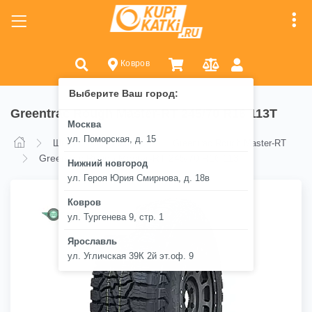
Ковров
Выберите Ваш город:
Greentrac Rough Master-RT 245/70 R16 113T
Москва
ул. Поморская, д. 15
Шины
Greentrac
Greentrac Rough Master-RT
Greentrac Rough Master-RT 245/70 R16 113T
Нижний новгород
ул. Героя Юрия Смирнова, д. 18в
Ковров
ул. Тургенева 9, стр. 1
Ярославль
ул. Угличская 39К 2й эт.оф. 9