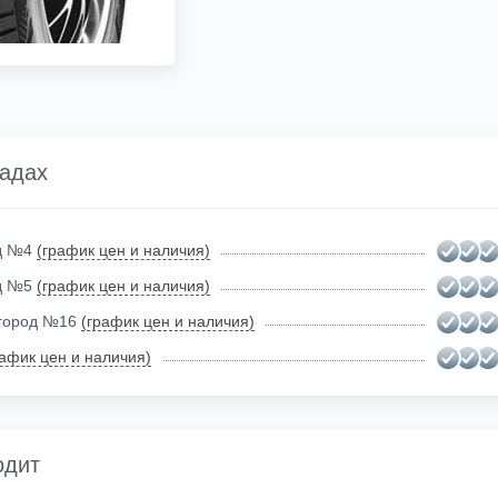
ладах
ад №4
(график цен и наличия)
ад №5
(график цен и наличия)
огород №16
(график цен и наличия)
рафик цен и наличия)
одит