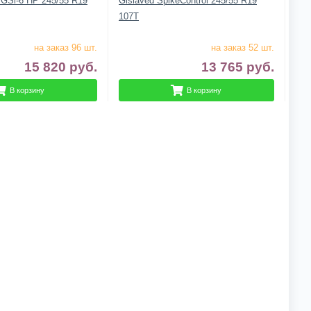
 GSi-6 HP 245/55 R19
Gislaved SpikeControl 245/55 R19
107T
на заказ 96 шт.
на заказ 52 шт.
15 820
руб.
13 765
руб.
В корзину
В корзину