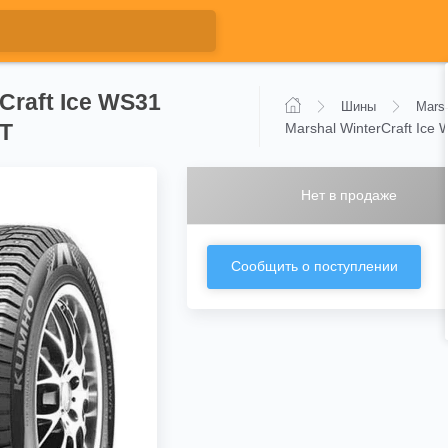
Craft Ice WS31
Шины
Mars
7T
Marshal WinterCraft Ice
Нет в продаже
Сообщить о поступлении