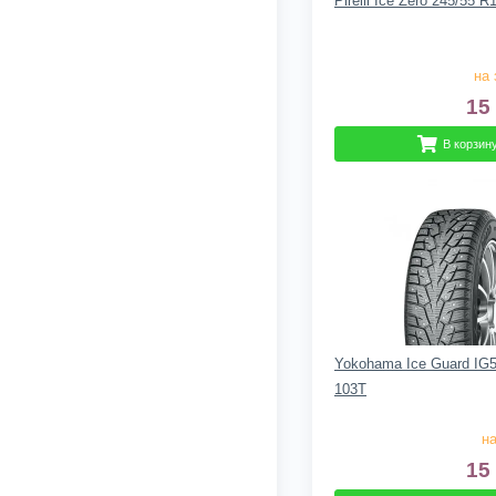
Pirelli Ice Zero 245/55 
на 
15
В корзин
Yokohama Ice Guard IG5
103T
на
15