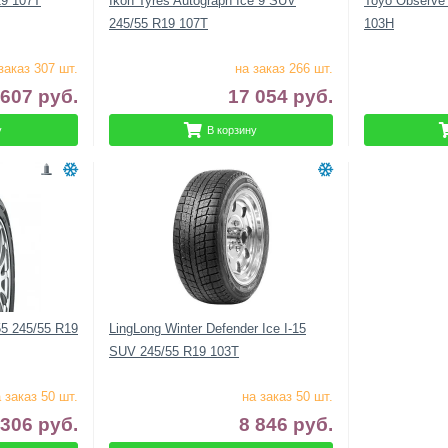
R19 107T
Ikon Tyres Autograph Ice 9 SUV
Toyo Observe
245/55 R19 107T
103H
заказ 307 шт.
на заказ 266 шт.
 607
руб.
17 054
руб.
у
В корзину
5 245/55 R19
LingLong Winter Defender Ice I-15
SUV 245/55 R19 103T
 заказ 50 шт.
на заказ 50 шт.
 306
руб.
8 846
руб.