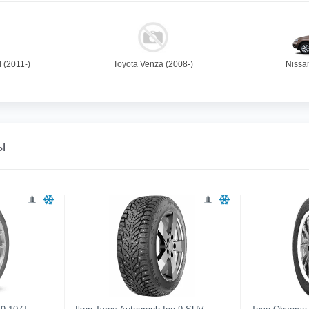
I (2011-)
Toyota Venza (2008-)
Nissa
ы