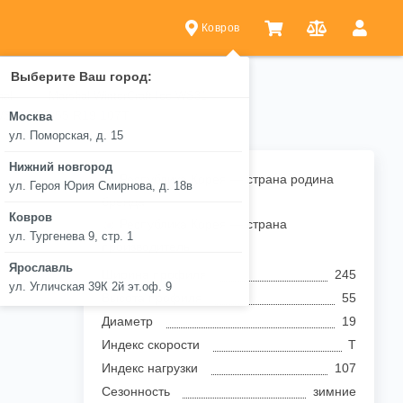
Ковров
Выберите Ваш город:
hal
Marshal WinterCraft Ice WS31
 WS31 245/55 R19 107T
Москва
ул. Поморская, д. 15
Нижний новгород
Республика Корея — страна родина
ул. Героя Юрия Смирнова, д. 18в
бренда
Ковров
Республика Корея — страна
ул. Тургенева 9, стр. 1
производитель
Ярославль
Ширина профиля
245
ул. Угличская 39К 2й эт.оф. 9
Высота профиля
55
Диаметр
19
Индекс скорости
T
Индекс нагрузки
107
Сезонность
зимние