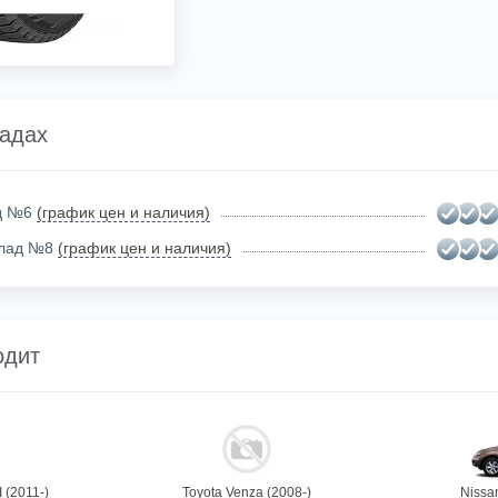
ладах
ад №6
(график цен и наличия)
клад №8
(график цен и наличия)
одит
I (2011-)
Toyota Venza (2008-)
Nissa