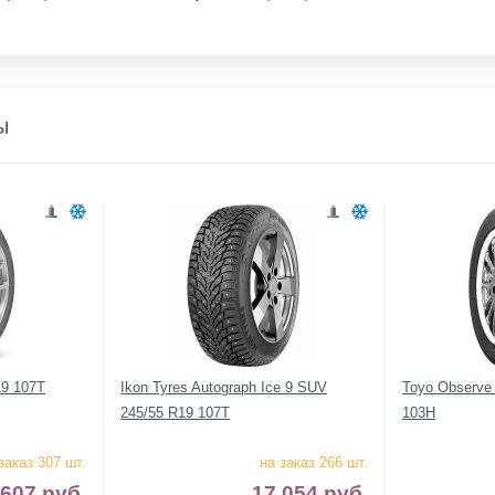
ы
R19 107T
Ikon Tyres Autograph Ice 9 SUV
Toyo Observe
245/55 R19 107T
103H
заказ 307 шт.
на заказ 266 шт.
 607
руб.
17 054
руб.