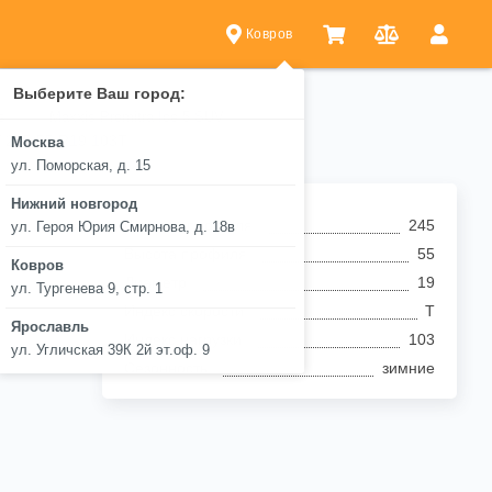
Ковров
Выберите Ваш город:
s
Maxxis Premitra Ice 5 SUV
V 245/55 R19 103T
Москва
ул. Поморская, д. 15
Нижний новгород
Ширина профиля
245
ул. Героя Юрия Смирнова, д. 18в
Высота профиля
55
Ковров
Диаметр
19
ул. Тургенева 9, стр. 1
Индекс скорости
T
Ярославль
Индекс нагрузки
103
ул. Угличская 39К 2й эт.оф. 9
Сезонность
зимние