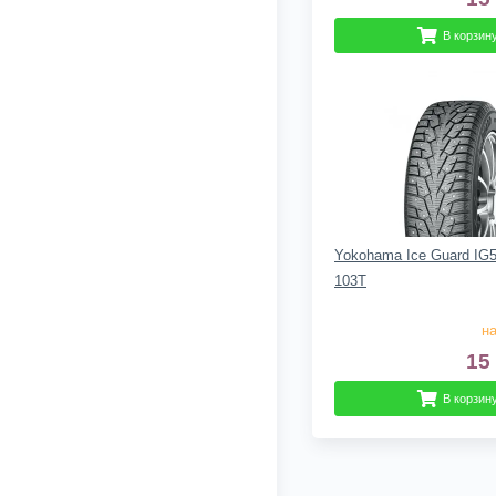
В корзин
Yokohama Ice Guard IG5
103T
на
15
В корзин