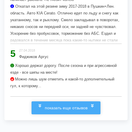
Откатал на этой резине зиму 2017-2018 в Пушкин+Лен.
область. Авто KIA Cerato. Отлично идет по льду и снегу как
укатанному, так и рыхлому. Смело закладывал в поворотах,
никаких сносов ни передней оси, ни задней не чувствовал.
Ускорение без пробуксовок, торможение без АБС. Ездил и
радовался в течение месяца пока какие-то нытики не стали
плакать, что скользко и невозможно ездить. Дорожники
5
27.04.2018
залили все реагентами и вычистили до асфальта. Машина
Фиджиков Аргус
стала рыскать после 120 км/ч...
Хорошо держат дорогу. После сезона и при агрессивной
езде - все шипы на месте!
Можно лишь шум отметить и какой-то дополнительный
гул, к которому...
показать еще отзывов