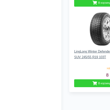
В корзин
LingLong Winter Defender
SUV 245/55 R19 103T
на
8
В корзин