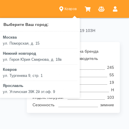
Ковров
Выберите Ваш город:
Sunfull SF-988 245/55 R19 103H
Sunfull SF-988
Москва
ул. Поморская, д. 15
Китай — страна родина бренда
Нижний новгород
Китай — страна производитель
ул. Героя Юрия Смирнова, д. 18в
Ширина профиля
245
Ковров
Высота профиля
55
ул. Тургенева 9, стр. 1
Диаметр
19
Ярославль
Индекс скорости
H
ул. Угличская 39К 2й эт.оф. 9
Индекс нагрузки
103
Сезонность
зимние