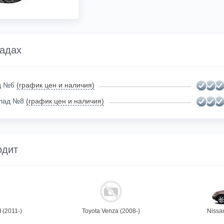
ладах
ад №6
(график цен и наличия)
клад №8
(график цен и наличия)
одит
I (2011-)
Toyota Venza (2008-)
Nissa