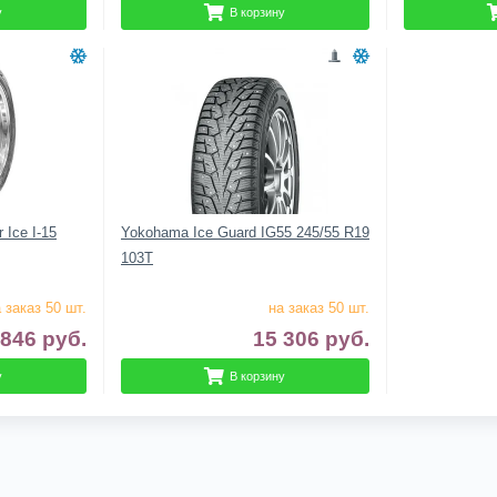
у
В корзину
 Ice I-15
Yokohama Ice Guard IG55 245/55 R19
103T
 заказ 50 шт.
на заказ 50 шт.
 846
руб.
15 306
руб.
у
В корзину